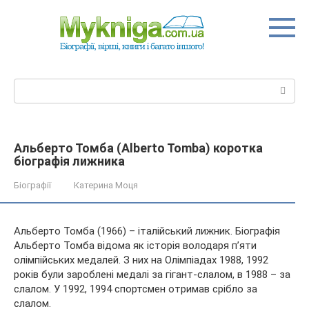
Перейти
до
вмісту
Пошук:
Альберто Томба (Alberto Tomba) коротка
біографія лижника
Біографії
Катерина Моця
Альберто Томба (1966) – італійський лижник. Біографія
Альберто Томба відома як історія володаря п’яти
олімпійських медалей. З них на Олімпіадах 1988, 1992
років були зароблені медалі за гігант-слалом, в 1988 – за
слалом. У 1992, 1994 спортсмен отримав срібло за
слалом.