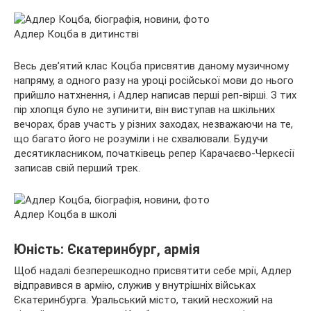
Адлер Коцба в дитинстві
Весь дев’ятий клас Коцба присвятив даному музичному
напряму, а одного разу на уроці російської мови до нього
прийшло натхнення, і Адлер написав перші реп-вірші. З тих
пір хлопця було не зупинити, він виступав на шкільних
вечорах, брав участь у різних заходах, незважаючи на те,
що багато його не розуміли і не схвалювали. Будучи
десятикласником, початківець репер Карачаєво-Черкесії
записав свій перший трек.
Адлер Коцба в школі
Юність: Єкатеринбург, армія
Щоб надалі безперешкодно присвятити себе мрії, Адлер
відправився в армію, служив у внутрішніх військах
Єкатеринбурга. Уральський місто, такий несхожий на