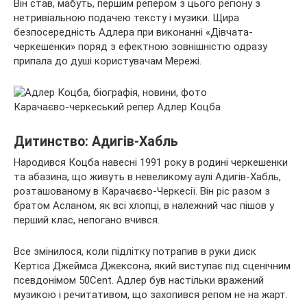
Він став, мабуть, першим репером з цього регіону з
нетривіальною подачею тексту і музики. Щира
безпосередність Адлера при виконанні «Дівчата-
черкешенки» поряд з ефектною зовнішністю одразу
припала до душі користувачам Мережі.
Карачаєво-черкеський репер Адлер Коцба
Дитинство: Адигів-Хабль
Народився Коцба навесні 1991 року в родині черкешенки
та абазина, що живуть в невеликому аулі Адигів-Хабль,
розташованому в Карачаєво-Черкесії. Він ріс разом з
братом Асланом, як всі хлопці, в належний час пішов у
перший клас, непогано вчився.
Все змінилося, коли підлітку потрапив в руки диск
Кертіса Джеймса Джексона, який виступає під сценічним
псевдонімом 50Cent. Адлер був настільки вражений
музикою і речитативом, що захопився репом не на жарт.