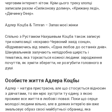
черговим інтернет-хітом. Крім цього треку хлопці
записали разом «Силіконову долину», «Крижану леді»,
«Дівчинку Deep».
Адлер Коцба & Timran – Запах моєї жінки
Спільно з Рустамом Нахушевым Коцба також записує
три композиції: «яскраво-Червоний захід сонця»,
«Відриваючись від землі», «Одна любов до останніх днів».
Шанувальників залучають непідробна щирість і
тематика, яка торкається кожної людини: зародження
почуттів, як зуміти зберегти, не розгубити головного в
душі.
Особисте життя Адлера Коцбы
Адлер – натура пристрасна, але що стосується відносин
з дівчатами, то він мріє зустріти ту єдину, з якою
проживе все життя в любові і повазі. Поки що серце
молодої людини вільно, але в деяких інтерв’ю він вже
змальовує образ своєї майбутньої обраниці, яка