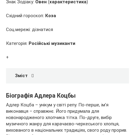
Знак Зодіаку:
Овен
(
характеристика
)
Східний гороскоп:
Коза
Соц.мережі: дізнатися
Категорія:
Російські музиканти
+
Зміст
Біографія Адлера Коцбы
Адлер Коцба – унікум у світі репу. По-перше, ім’я
виконавця – справжнє. Його придумала для
новонародженого хлопчика тітка. По-друге, вибір
музичного жанру для карачаєво-черкеського хлопця,
вихованого в національних традиціях, свого роду прорив.