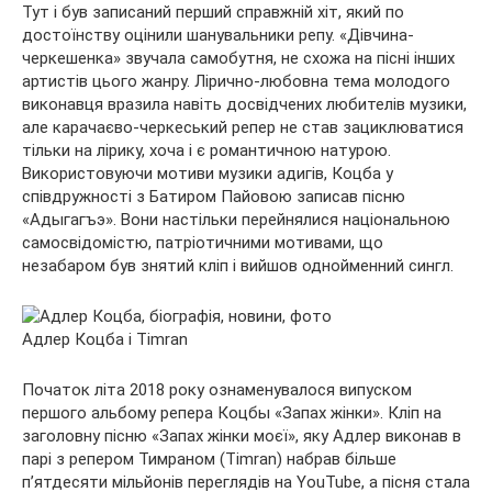
Тут і був записаний перший справжній хіт, який по
достоїнству оцінили шанувальники репу. «Дівчина-
черкешенка» звучала самобутня, не схожа на пісні інших
артистів цього жанру. Лірично-любовна тема молодого
виконавця вразила навіть досвідчених любителів музики,
але карачаєво-черкеський репер не став зациклюватися
тільки на лірику, хоча і є романтичною натурою.
Використовуючи мотиви музики адигів, Коцба у
співдружності з Батиром Пайовою записав пісню
«Адыгагъэ». Вони настільки перейнялися національною
самосвідомістю, патріотичними мотивами, що
незабаром був знятий кліп і вийшов однойменний сингл.
Адлер Коцба і Timran
Початок літа 2018 року ознаменувалося випуском
першого альбому репера Коцбы «Запах жінки». Кліп на
заголовну пісню «Запах жінки моєї», яку Адлер виконав в
парі з репером Тимраном (Timran) набрав більше
п’ятдесяти мільйонів переглядів на YouTube, а пісня стала