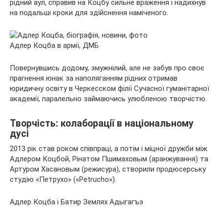
рідний аул, справив на Коцбу сильне враження і надихнув
на подальші кроки для здійснення наміченого.
Адлер Коцба в армії, ДМБ
Повернувшись додому, змужнілий, але не забув про своє
прагнення юнак за наполяганням рідних отримав
юридичну освіту в Черкесском філії Сучасної гуманітарної
академії, паралельно займаючись улюбленою творчістю.
Творчість: колаборації в національному
дусі
2013 рік став роком співпраці, а потім і міцної дружби між
Адлером Коцбой, Рінатом Пшимаховым (аранжування) та
Артуром Хасановым (режисура), створили продюсерську
студію «Петрухо» («Petrucho»).
Адлер Коцба і Батир Землях Адыгагъэ