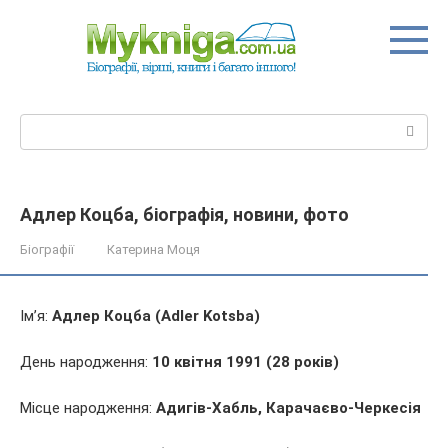
Перейти
до
вмісту
Пошук:
Адлер Коцба, біографія, новини, фото
Біографії
Катерина Моця
Ім’я:
Адлер Коцба (Adler Kotsba)
День народження:
10 квітня 1991 (28 років)
Місце народження:
Адигів-Хабль, Карачаєво-Черкесія