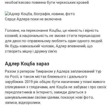
необов’язково повинна бути черкеських кровей.
Серце Адлера поки не включена
Головне, на переконання Коцбы, це ніжність і вірність
коханій, а національність не зможе стати перешкодою
для двох по-справжньому люблять один одного людей.
Як будь-кавказький чоловік, Адлер впевнений, що
створить міцну і дружну сім’ю.
Адлер Коцба зараз
Разом з репером Тимраном у Адлера запланований тур
по Росії, а також містах ближнього і дальнього
зарубіжжя. 2019 рік обіцяє бути насиченим у плані живого
спілкування з глядачами, але Коцба не забуває і про своїх
передплатників в Інтернеті, завжди ділиться з
шанувальниками своїми ідеями, показує нові фото,
записи, відеоролики.